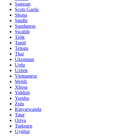
Samoan
Scots Gaelic
Shona
Sindhi
Sundanese
Swahili
Tajik
Tamil
Telugu
Thai
Ukrainian
Urdu
Uzbek
Vietnamese
Welsh
Xhosa
Yiddish
Yoruba
Zulu
Kinyarwanda
Tatar
Oriya
Turkmen
Uyghur