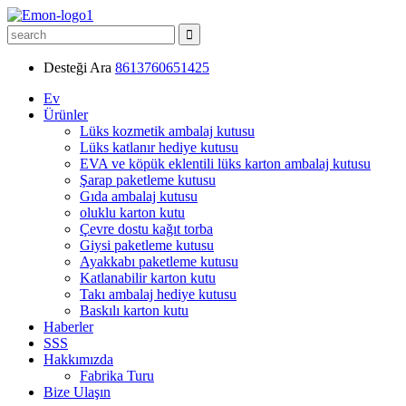
Desteği Ara
8613760651425
Ev
Ürünler
Lüks kozmetik ambalaj kutusu
Lüks katlanır hediye kutusu
EVA ve köpük eklentili lüks karton ambalaj kutusu
Şarap paketleme kutusu
Gıda ambalaj kutusu
oluklu karton kutu
Çevre dostu kağıt torba
Giysi paketleme kutusu
Ayakkabı paketleme kutusu
Katlanabilir karton kutu
Takı ambalaj hediye kutusu
Baskılı karton kutu
Haberler
SSS
Hakkımızda
Fabrika Turu
Bize Ulaşın