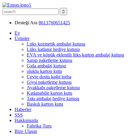
Desteği Ara
8613760651425
Ev
Ürünler
Lüks kozmetik ambalaj kutusu
Lüks katlanır hediye kutusu
EVA ve köpük eklentili lüks karton ambalaj kutusu
Şarap paketleme kutusu
Gıda ambalaj kutusu
oluklu karton kutu
Çevre dostu kağıt torba
Giysi paketleme kutusu
Ayakkabı paketleme kutusu
Katlanabilir karton kutu
Takı ambalaj hediye kutusu
Baskılı karton kutu
Haberler
SSS
Hakkımızda
Fabrika Turu
Bize Ulaşın