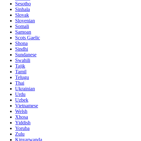
Sesotho
Sinhala
Slovak
Slovenian
Somali
Samoan
Scots Gaelic
Shona
Sindhi
Sundanese
Swahili
Tajik
Tamil
Telugu
Thai
Ukrainian
Urdu
Uzbek
Vietnamese
Welsh
Xhosa
Yiddish
Yoruba
Zulu
Kinyarwanda