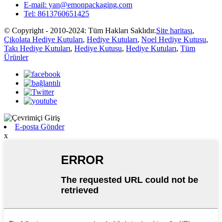
E-mail: yan@emonpackaging.com
Tel: 8613760651425
© Copyright - 2010-2024: Tüm Hakları Saklıdır.
Site haritası
,
Çikolata Hediye Kutuları
,
Hediye Kutuları
,
Noel Hediye Kutusu
,
Takı Hediye Kutuları
,
Hediye Kutusu
,
Hediye Kutuları
,
Tüm
Ürünler
E-posta Gönder
x